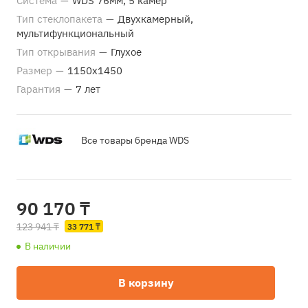
Система
—
WDS 76мм, 5 камер
Тип стеклопакета
—
Двухкамерный,
мультифункциональный
Тип открывания
—
Глухое
Размер
—
1150х1450
Гарантия
—
7 лет
Все товары бренда WDS
90 170 ₸
123 941 ₸
33 771 ₸
В наличии
В корзину