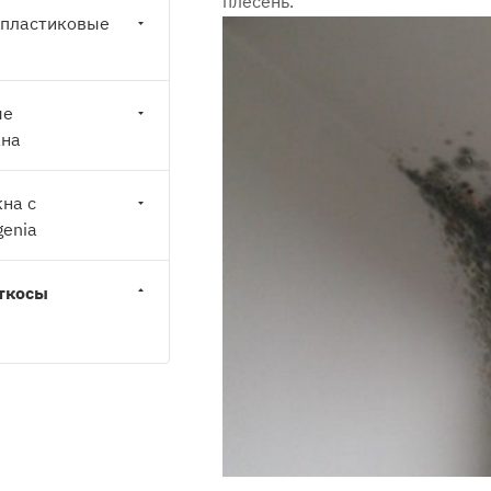
плесень.
 пластиковые
ые
кна
на с
genia
ткосы