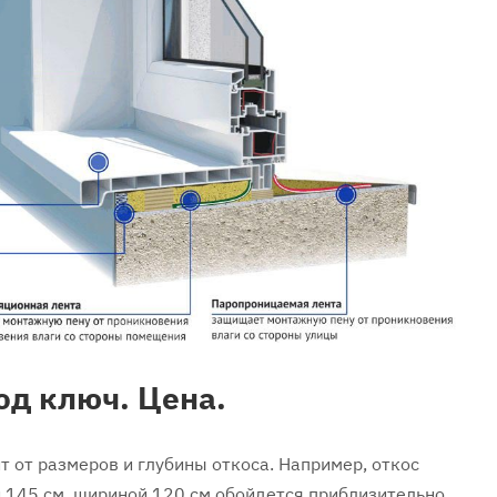
од ключ. Цена.
т от размеров и глубины откоса. Например, откос
й 145 см, шириной 120 см обойдется приблизительно