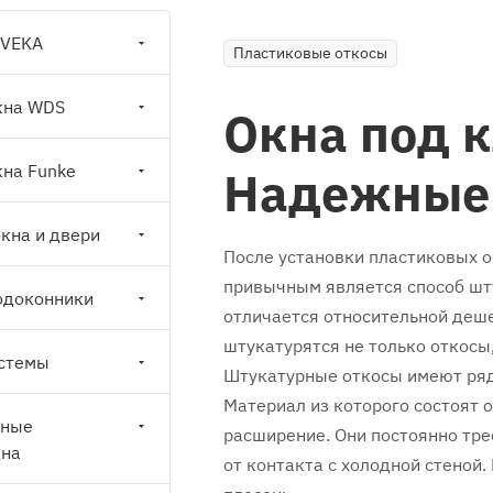
 VEKA
Пластиковые откосы
кна WDS
Окна под 
на Funke
Надежные
кна и двери
После установки пластиковых о
привычным является способ шту
одоконники
отличается относительной деше
штукатурятся не только откосы,
стемы
Штукатурные откосы имеют ряд 
Материал из которого состоят 
вные
расширение. Они постоянно тре
кна
от контакта с холодной стеной.