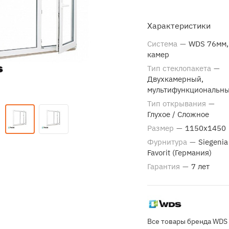
Характеристики
Система
—
WDS 76мм,
камер
Тип стеклопакета
—
Двухкамерный,
мультифункциональн
Тип открывания
—
Глухое / Сложное
Размер
—
1150х1450
Фурнитура
—
Siegenia
Favorit (Германия)
Гарантия
—
7 лет
Все товары бренда WDS