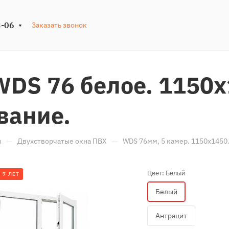
3-06
Заказать звонок
WDS 76 белое. 1150
вание.
—
—
ы
Двухстворчатые окна ПВХ
WDS 76мм, 5 камер. 1150х1450.
Цвет:
Белый
 7 ЛЕТ
Белый
Антрацит