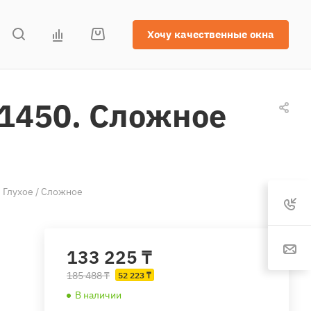
Хочу качественные окна
х1450. Сложное
 Глухое / Сложное
133 225 ₸
185 488 ₸
52 223 ₸
В наличии